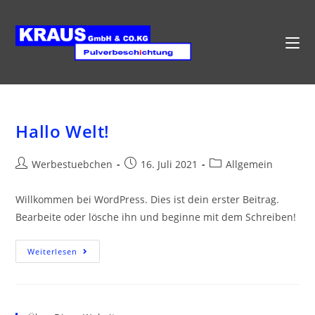
Zum
Inhalt
springen
Hallo Welt!
Beitrags-
Beitrag
Beitrags-
Werbestuebchen
16. Juli 2021
Allgemein
Autor:
veröffentlicht:
Kategorie:
Willkommen bei WordPress. Dies ist dein erster Beitrag.
Bearbeite oder lösche ihn und beginne mit dem Schreiben!
Hallo
Weiterlesen
Welt!